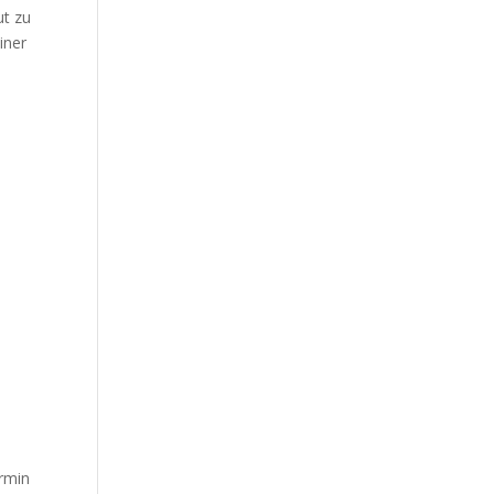
ut zu
iner
Armin