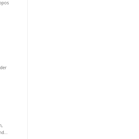
ropos
 der
n,
und…