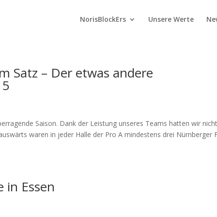
NorisBlockErs
Unsere Werte
Ne
em Satz – Der etwas andere
15
 überragende Saison. Dank der Leistung unseres Teams hatten wir nich
auswärts waren in jeder Halle der Pro A mindestens drei Nürnberger 
e in Essen