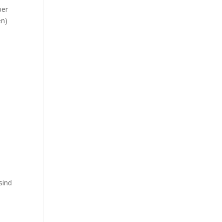
ber
en)
sind