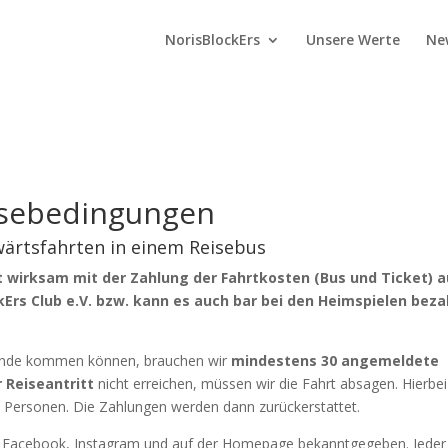
NorisBlockErs
Unsere Werte
Ne
sebedingungen
wärtsfahrten in einem Reisebus
 wirksam mit der Zahlung der Fahrtkosten (Bus und Ticket) a
Ers Club e.V. bzw. kann es auch bar bei den Heimspielen beza
tande kommen können, brauchen wir
mindestens 30 angemeldete
 Reiseantritt
nicht erreichen, müssen wir die Fahrt absagen. Hierbei
n Personen. Die Zahlungen werden dann zurückerstattet.
f Facebook, Instagram und auf der Homepage bekanntgegeben. Jeder